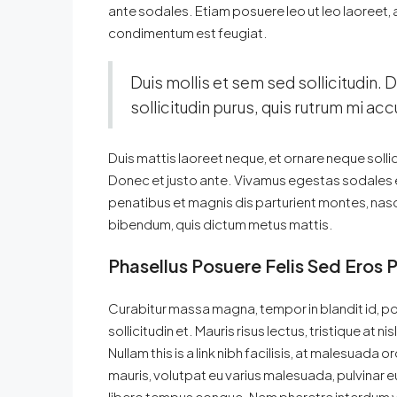
ante sodales. Etiam posuere leo ut leo laoreet, a g
condimentum est feugiat.
Duis mollis et sem sed sollicitudin.
sollicitudin purus, quis rutrum mi a
Duis mattis laoreet neque, et ornare neque solli
Donec et justo ante. Vivamus egestas sodales 
penatibus et magnis dis parturient montes, nascet
bibendum, quis dictum metus mattis.
Phasellus Posuere Felis Sed Eros P
Curabitur massa magna, tempor in blandit id, por
sollicitudin et. Mauris risus lectus, tristique at ni
Nullam this is a link nibh facilisis, at malesuada 
mauris, volutpat eu varius malesuada, pulvinar eu 
libero tempus congue. Nam pharetra interdum ve