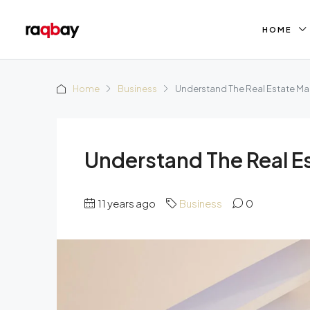
HOME
Home
Business
Understand The Real Estate Ma
Understand The Real E
11 years ago
Business
0