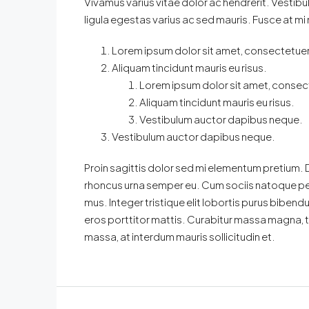
Vivamus varius vitae dolor ac hendrerit. Vestib
ligula egestas varius ac sed mauris. Fusce at 
Lorem ipsum dolor sit amet, consectetuer 
Aliquam tincidunt mauris eu risus.
Lorem ipsum dolor sit amet, consect
Aliquam tincidunt mauris eu risus.
Vestibulum auctor dapibus neque.
Vestibulum auctor dapibus neque.
Proin sagittis dolor sed mi elementum pretium.
rhoncus urna semper eu. Cum sociis natoque pen
mus. Integer tristique elit lobortis purus biben
eros porttitor mattis. Curabitur massa magna, tem
massa, at interdum mauris sollicitudin et.