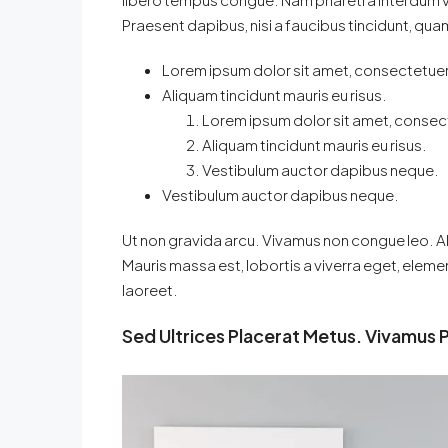
Praesent dapibus, nisi a faucibus tincidunt, quam
Lorem ipsum dolor sit amet, consectetuer 
Aliquam tincidunt mauris eu risus.
Lorem ipsum dolor sit amet, consect
Aliquam tincidunt mauris eu risus.
Vestibulum auctor dapibus neque.
Vestibulum auctor dapibus neque.
Ut non gravida arcu. Vivamus non congue leo. Al
Mauris massa est, lobortis a viverra eget, elem
laoreet.
Sed Ultrices Placerat Metus. Vivamus 