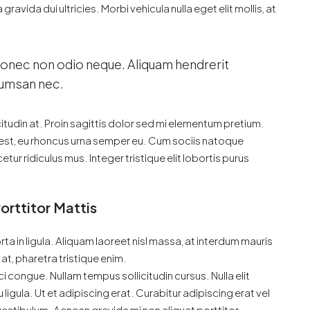
ravida dui ultricies. Morbi vehicula nulla eget elit mollis, at
 Donec non odio neque. Aliquam hendrerit
ccumsan nec.
citudin at. Proin sagittis dolor sed mi elementum pretium.
est, eu rhoncus urna semper eu. Cum sociis natoque
ur ridiculus mus. Integer tristique elit lobortis purus
orttitor Mattis
ta in ligula. Aliquam laoreet nisl massa, at interdum mauris
sl at, pharetra tristique enim.
orci congue. Nullam tempus sollicitudin cursus. Nulla elit
ligula. Ut et adipiscing erat. Curabitur adipiscing erat vel
stibulum. Aenean gravida mi non aliquet porttitor.