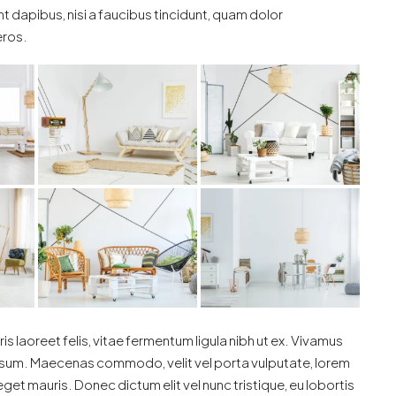
t dapibus, nisi a faucibus tincidunt, quam dolor
eros.
is laoreet felis, vitae fermentum ligula nibh ut ex. Vivamus
 ipsum. Maecenas commodo, velit vel porta vulputate, lorem
get mauris. Donec dictum elit vel nunc tristique, eu lobortis