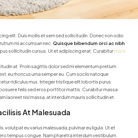
ng elit. Duis mollis et sem sed sollicitudin. Donec non odio
is rutrum mi accumsan nec.
Quisque bibendum orci ac nibh
us sollicitudin cursus. Ut et adipiscing erat. Curabitur
this is
citudin at. Proin sagittis dolor sed mi elementum pretium.
est, eu rhoncus urna semper eu. Cum sociis natoque
ur ridiculus mus. Integer tristique elit lobortis purus
posuere felis sed eros porttitor mattis. Curabitur massa
uam laoreet nisl massa, at interdum mauris sollicitudin et.
acilisis At Malesuada
is, volutpat eu varius malesuada, pulvinar eu ligula. Ut et
 libero tempus congue. Nam pharetra interdum vestibulum.