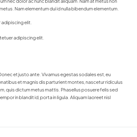
ulum nec dolor ac nunc blandit aliquam. Nam at metus non
mi metus. Nam elementum dui id nulla bibendum elementum.
adipiscing elit.
etuer adipiscing elit.
 Donec et justo ante. Vivamus egestas sodales est, eu
atibus et magnis dis parturient montes, nascetur ridiculus
dum, quis dictum metus mattis. Phasellus posuere felis sed
por in blandit id, porta in ligula. Aliquam laoreet nisl