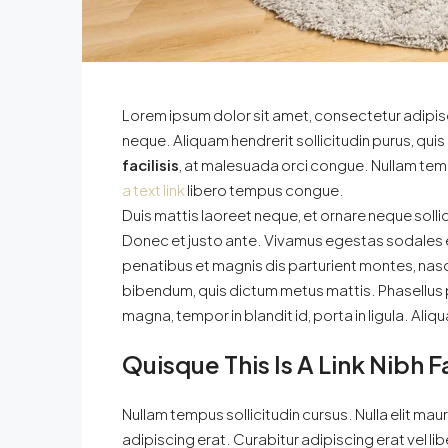
Lorem ipsum dolor sit amet, consectetur adipisci
neque. Aliquam hendrerit sollicitudin purus, qu
facilisis
, at malesuada orci congue. Nullam temp
a text link
libero tempus congue.
Duis mattis laoreet neque, et ornare neque solli
Donec et justo ante. Vivamus egestas sodales 
penatibus et magnis dis parturient montes, nascet
bibendum, quis dictum metus mattis. Phasellus 
magna, tempor in blandit id, porta in ligula. Aliq
Quisque This Is A Link Nibh F
Nullam tempus sollicitudin cursus. Nulla elit maur
adipiscing erat. Curabitur adipiscing erat vel