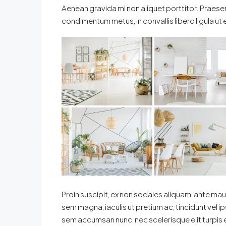
Aenean gravida mi non aliquet porttitor. Praesen
condimentum metus, in convallis libero ligula ut 
Proin suscipit, ex non sodales aliquam, ante maur
sem magna, iaculis ut pretium ac, tincidunt vel
sem accumsan nunc, nec scelerisque elit turpis e