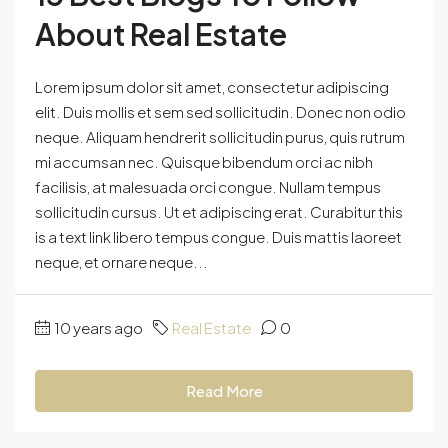
About Real Estate
Lorem ipsum dolor sit amet, consectetur adipiscing
elit. Duis mollis et sem sed sollicitudin. Donec non odio
neque. Aliquam hendrerit sollicitudin purus, quis rutrum
mi accumsan nec. Quisque bibendum orci ac nibh
facilisis, at malesuada orci congue. Nullam tempus
sollicitudin cursus. Ut et adipiscing erat. Curabitur this
is a text link libero tempus congue. Duis mattis laoreet
neque, et ornare neque...
10 years ago
Real Estate
0
Read More