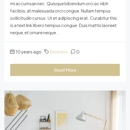
mi accumsan nec. Quisque bibendum orci ac nibh
facilisis, at malesuada orci congue. Nullam tempus
sollicitudin cursus. Ut et adipiscing erat. Curabitur this
is a text link libero tempus congue. Duis mattis laoreet
neque, et ornare neque...
10 years ago
Business
0
Read More