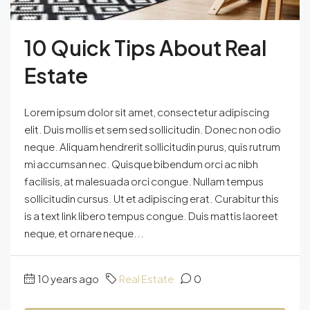
10 Quick Tips About Real
Estate
Lorem ipsum dolor sit amet, consectetur adipiscing
elit. Duis mollis et sem sed sollicitudin. Donec non odio
neque. Aliquam hendrerit sollicitudin purus, quis rutrum
mi accumsan nec. Quisque bibendum orci ac nibh
facilisis, at malesuada orci congue. Nullam tempus
sollicitudin cursus. Ut et adipiscing erat. Curabitur this
is a text link libero tempus congue. Duis mattis laoreet
neque, et ornare neque...
10 years ago
Real Estate
0