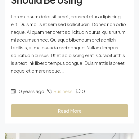
Lorem ipsum dolor sit amet, consectetur adipiscing
elit. Duis mollis et sem sed sollicitudin. Donec non odio
neque. Aliquam hendrerit sollicitudin purus, quis rutrum
mi accumsan nec. Quisque bibendum orci ac nibh
facilisis, at malesuada orci congue. Nullam tempus
sollicitudin cursus. Ut et adipiscing erat. Curabitur this
is a text link libero tempus congue. Duis mattis laoreet
neque, et ornare neque...
10 years ago
Business
0
Read More