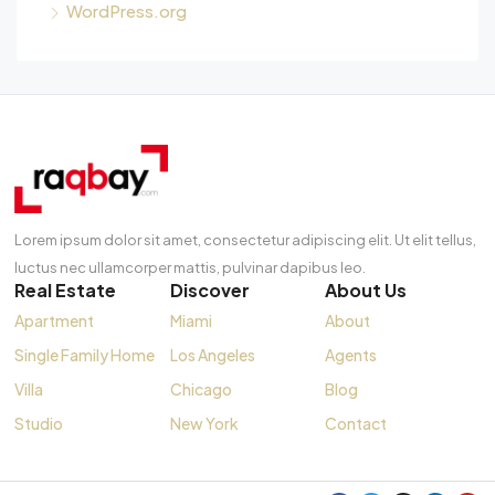
WordPress.org
Lorem ipsum dolor sit amet, consectetur adipiscing elit. Ut elit tellus,
luctus nec ullamcorper mattis, pulvinar dapibus leo.
Real Estate
Discover
About Us
Apartment
Miami
About
Single Family Home
Los Angeles
Agents
Villa
Chicago
Blog
Studio
New York
Contact