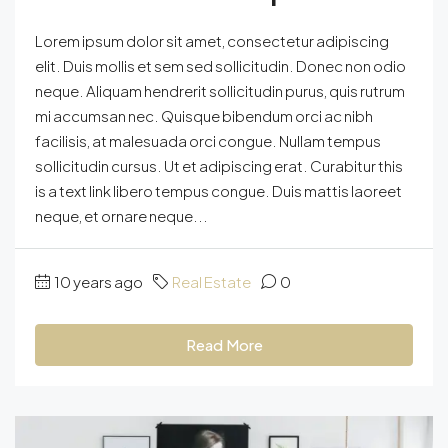
Lorem ipsum dolor sit amet, consectetur adipiscing
elit. Duis mollis et sem sed sollicitudin. Donec non odio
neque. Aliquam hendrerit sollicitudin purus, quis rutrum
mi accumsan nec. Quisque bibendum orci ac nibh
facilisis, at malesuada orci congue. Nullam tempus
sollicitudin cursus. Ut et adipiscing erat. Curabitur this
is a text link libero tempus congue. Duis mattis laoreet
neque, et ornare neque...
10 years ago
Real Estate
0
Read More